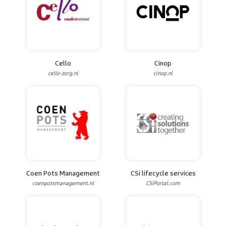
Cello
Cinop
cello-zorg.nl
cinop.nl
Coen Pots Management
CSi lifecycle services
coenpotsmanagement.nl
CSiPortal.com