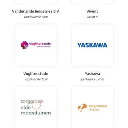
Vanderlande Industries B.V.
Vivent
vanderlande.com
vivent.nl
Vughterstede
Yaskawa
vughtserstede.nl
yaskawa.eu.com