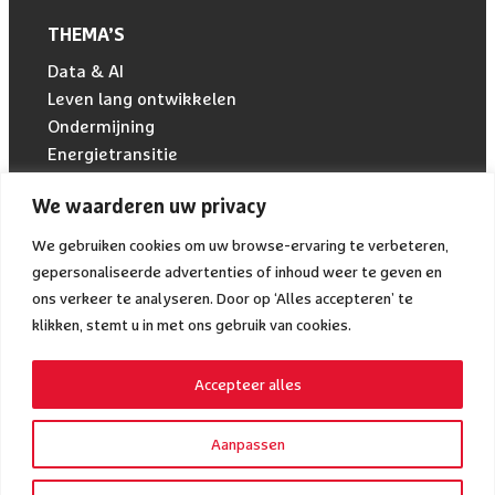
THEMA’S
Data & AI
Leven lang ontwikkelen
Ondermijning
Energietransitie
Voedseltransitie
We waarderen uw privacy
Zorgtechnologie
We gebruiken cookies om uw browse-ervaring te verbeteren,
gepersonaliseerde advertenties of inhoud weer te geven en
SNELLE LINKS
ons verkeer te analyseren. Door op ‘Alles accepteren’ te
klikken, stemt u in met ons gebruik van cookies.
Nieuws
Over ons
Agenda
Accepteer alles
Contact
Cookiebeleid
Aanpassen