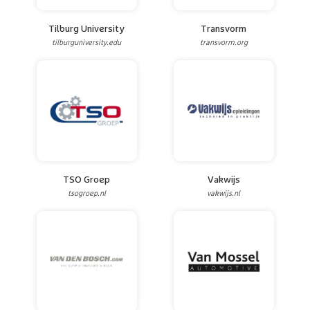
Tilburg University
Transvorm
tilburguniversity.edu
transvorm.org
TSO Groep
Vakwijs
tsogroep.nl
vakwijs.nl