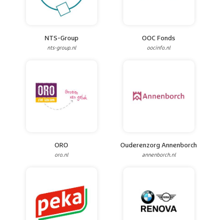
NTS-Group
OOC Fonds
nts-group.nl
oocinfo.nl
ORO
Ouderenzorg Annenborch
oro.nl
annenborch.nl